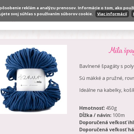
spôsobenie reklám a analýzu prenosov. Informácie o tom, ako použ
ujete svoj súhlas s používaním súborov cookie.
Viac informácií
Produkty
VOP
Reklamačné podmienky
Mila špa
Bavlnené špagáty s pol
Sú mäkké a pružné, rovn
Ideálne na kabelky, koší
Hmotnosť:
450g
Dĺžka / návin:
100m
Doporučená veľkosť ihl
Doporučená veľkosť há