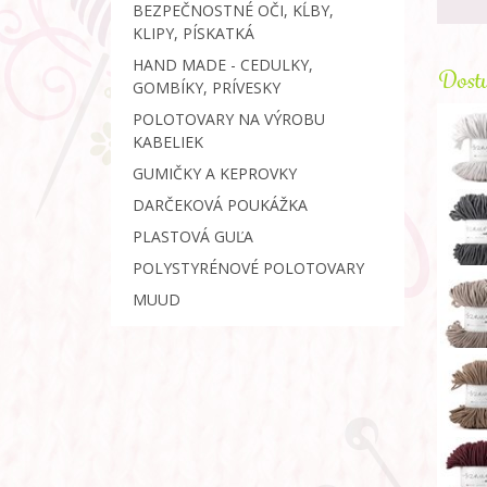
BEZPEČNOSTNÉ OČI, KĹBY,
KLIPY, PÍSKATKÁ
HAND MADE - CEDULKY,
Dostu
GOMBÍKY, PRÍVESKY
POLOTOVARY NA VÝROBU
KABELIEK
GUMIČKY A KEPROVKY
DARČEKOVÁ POUKÁŽKA
PLASTOVÁ GUĽA
POLYSTYRÉNOVÉ POLOTOVARY
MUUD