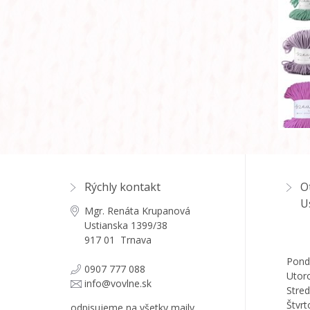
Rýchly kontakt
O
U
Mgr. Renáta Krupanová
Ustianska 1399/38
917 01 Trnava
Pond
0907 777 088
Utor
info@vovlne.sk
Stred
Štvrt
odpisujeme na všetky maily,