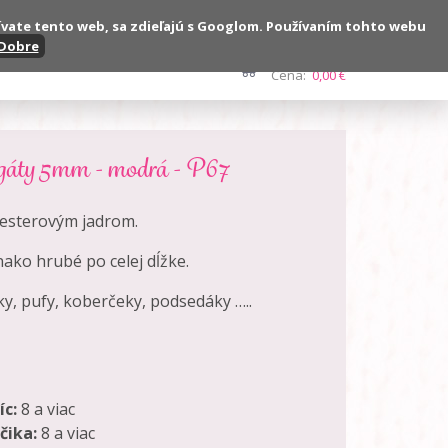
ívate tento web, sa zdieľajú s Googlom. Používaním tohto webu
Dobre
Kontakt
Počet:
0 ks
Cena:
0,00 €
gáty 5mm - modrá - P67
yesterovým jadrom.
ako hrubé po celej dĺžke.
ky, pufy, koberčeky, podsedáky …..
íc:
8 a viac
čika:
8 a viac