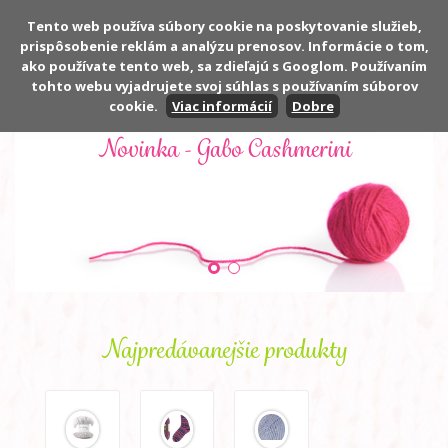
Tento web používa súbory cookie na poskytovanie služieb,
prispôsobenie reklám a analýzu prenosov. Informácie o tom,
Počet:
0 ks
ako používate tento web, sa zdieľajú s Googlom. Používaním
Cena:
0,00 €
tohto webu vyjadrujete svoj súhlas s používaním súborov
cookie.
Viac informácií
Dobre
Novinka - Gabo Cashmerini
Najpredávanejšie produkty