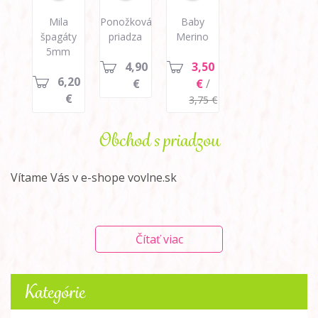
Mila
Ponožková
Baby
špagáty
priadza
Merino
5mm
4,90
3,50
6,20
€
€
/
€
3,75 €
Obchod s priadzou
Vítame Vás v e-shope vovlne.sk
Čítať viac
Kategórie