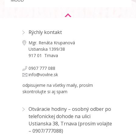
Rýchly kontakt
Mgr. Renáta Krupanová
Ustianska 1399/38
917 01 Trnava
0907 777 088
info@vovlne.sk
odpisujeme na všetky maily, prosím
skontrolujte si aj spam
Otváracie hodiny – osobný odber po
telefonickej dohode na ulici
Ustianska 38, Trnava (prosím volajte
–
0907/777088
)