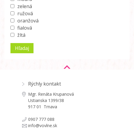
zelená
ružová
oranžová
fialová
žltá
Rýchly kontakt
Mgr. Renáta Krupanová
Ustianska 1399/38
917 01 Trnava
0907 777 088
info@vovlne.sk