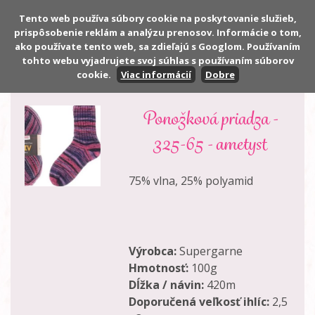
Tento web používa súbory cookie na poskytovanie služieb,
prispôsobenie reklám a analýzu prenosov. Informácie o tom,
Počet:
0 ks
ako používate tento web, sa zdieľajú s Googlom. Používaním
Cena:
0,00 €
tohto webu vyjadrujete svoj súhlas s používaním súborov
cookie.
Viac informácií
Dobre
Ponožková priadza -
325-65 - ametyst
75% vlna, 25% polyamid
Výrobca:
Supergarne
Hmotnosť:
100g
Dĺžka / návin:
420m
Doporučená veľkosť ihlíc:
2,5