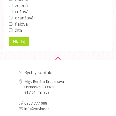
zelená
ružová
oranžová
fialová
žltá
Rýchly kontakt
Mgr. Renáta Krupanová
Ustianska 1399/38
917 01 Trnava
0907 777 088
info@vovlne.sk