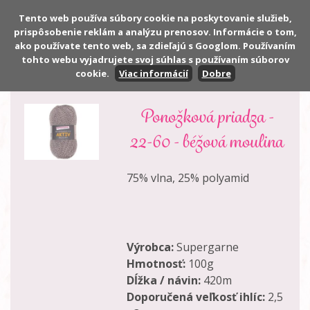
Tento web používa súbory cookie na poskytovanie služieb,
prispôsobenie reklám a analýzu prenosov. Informácie o tom,
Počet:
0 ks
ako používate tento web, sa zdieľajú s Googlom. Používaním
Cena:
0,00 €
tohto webu vyjadrujete svoj súhlas s používaním súborov
cookie.
Viac informácií
Dobre
Ponožková priadza -
22-60 - béžová moulina
75% vlna, 25% polyamid
Výrobca:
Supergarne
Hmotnosť:
100g
Dĺžka / návin:
420m
Doporučená veľkosť ihlíc:
2,5