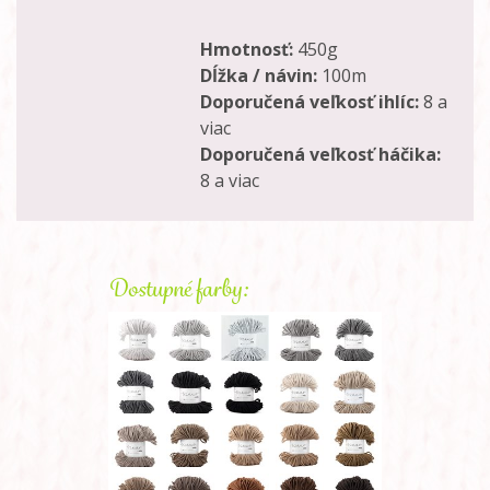
Hmotnosť:
450g
Dĺžka / návin:
100m
Doporučená veľkosť ihlíc:
8 a
viac
Doporučená veľkosť háčika:
8 a viac
Dostupné farby: