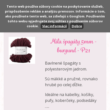
Tento web používa súbory cookie na poskytovanie služieb,
prispôsobenie reklám a analýzu prenosov. Informácie o tom,
Počet:
0 ks
ako používate tento web, sa zdieľajú s Googlom. Používaním
Cena:
0,00 €
tohto webu vyjadrujete svoj súhlas s používaním súborov
cookie.
Viac informácií
Dobre
Mila špagáty 5mm -
burgund - P21
Bavlnené špagáty s
polyesterovým jadrom.
Sú mäkké a pružné, rovnako
hrubé po celej dĺžke.
Ideálne na kabelky, košíky,
pufy, koberčeky, podsedáky
…..