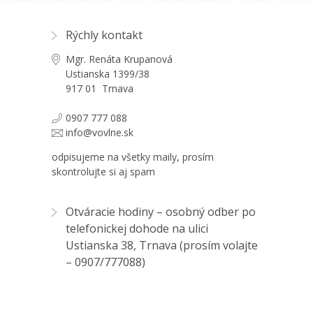
Rýchly kontakt
Mgr. Renáta Krupanová
Ustianska 1399/38
917 01 Trnava
0907 777 088
info@vovlne.sk
odpisujeme na všetky maily, prosím
skontrolujte si aj spam
Otváracie hodiny – osobný odber po
telefonickej dohode na ulici
Ustianska 38, Trnava (prosím volajte
–
0907/777088
)