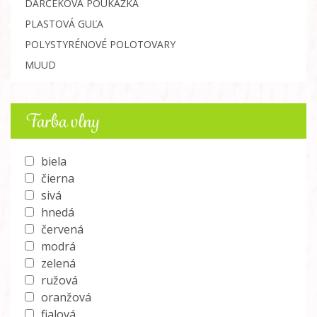
DARČEKOVÁ POUKÁŽKA
PLASTOVÁ GUĽA
POLYSTYRÉNOVÉ POLOTOVARY
MUUD
Farba vlny
biela
čierna
sivá
hnedá
červená
modrá
zelená
ružová
oranžová
fialová