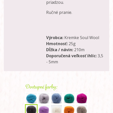
priadzou.
Ručné pranie.
Výrobca:
Kremke Soul Wool
Hmotnosť:
25g
Dĺžka / návin:
210m
Doporučená veľkosť ihlíc:
3,5
- 5mm
Dostupné farby: