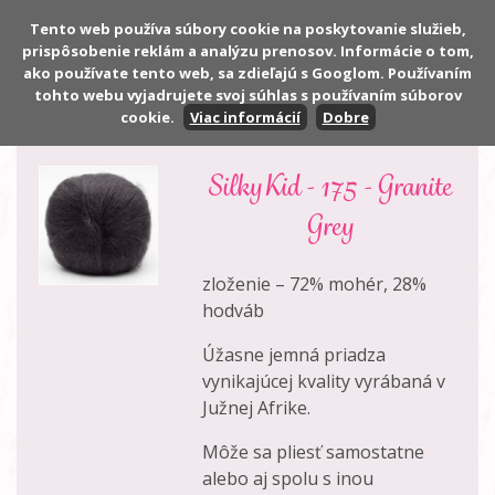
Tento web používa súbory cookie na poskytovanie služieb,
prispôsobenie reklám a analýzu prenosov. Informácie o tom,
Počet:
0 ks
ako používate tento web, sa zdieľajú s Googlom. Používaním
Cena:
0,00 €
tohto webu vyjadrujete svoj súhlas s používaním súborov
cookie.
Viac informácií
Dobre
Silky Kid - 175 - Granite
Grey
zloženie – 72% mohér, 28%
hodváb
Úžasne jemná priadza
vynikajúcej kvality vyrábaná v
Južnej Afrike.
Môže sa pliesť samostatne
alebo aj spolu s inou