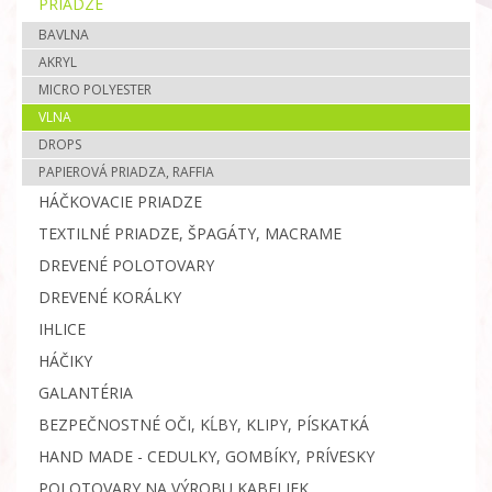
PRIADZE
BAVLNA
AKRYL
MICRO POLYESTER
VLNA
DROPS
PAPIEROVÁ PRIADZA, RAFFIA
HÁČKOVACIE PRIADZE
TEXTILNÉ PRIADZE, ŠPAGÁTY, MACRAME
DREVENÉ POLOTOVARY
DREVENÉ KORÁLKY
IHLICE
HÁČIKY
GALANTÉRIA
BEZPEČNOSTNÉ OČI, KĹBY, KLIPY, PÍSKATKÁ
HAND MADE - CEDULKY, GOMBÍKY, PRÍVESKY
POLOTOVARY NA VÝROBU KABELIEK