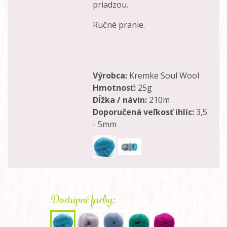
priadzou.
Ručné pranie.
Výrobca:
Kremke Soul Wool
Hmotnosť:
25g
Dĺžka / návin:
210m
Doporučená veľkosť ihlíc:
3,5
- 5mm
Dostupné farby: