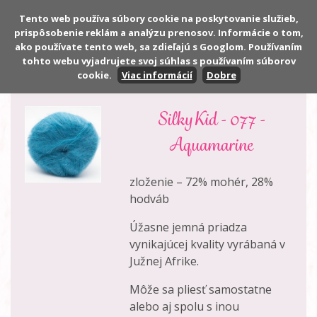
Tento web používa súbory cookie na poskytovanie služieb,
prispôsobenie reklám a analýzu prenosov. Informácie o tom,
Počet:
0 ks
ako používate tento web, sa zdieľajú s Googlom. Používaním
Cena:
0,00 €
tohto webu vyjadrujete svoj súhlas s používaním súborov
cookie.
Viac informácií
Dobre
Silky Kid - 077 -
Aquamarine
zloženie – 72% mohér, 28%
hodváb
Úžasne jemná priadza
vynikajúcej kvality vyrábaná v
Južnej Afrike.
Môže sa pliesť samostatne
alebo aj spolu s inou