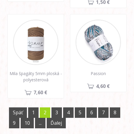
1,50 €
Mila špagáty 5mm ploská -
Passion
polyesterová
4,60 €
7,60 €
Späť
1
2
3
4
5
6
7
8
9
10
...
Ďalej