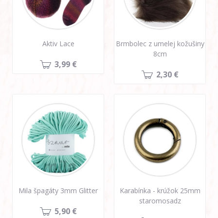
Aktiv Lace
Brmbolec z umelej kožušiny
8cm
3,99 €
2,30 €
Mila špagáty 3mm Glitter
Karabínka - krúžok 25mm
staromosadz
5,90 €