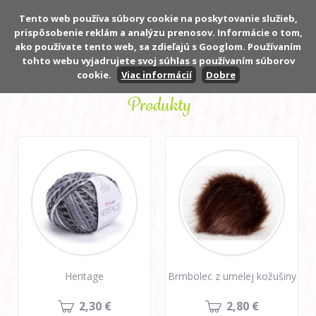
Tento web používa súbory cookie na poskytovanie služieb,
prispôsobenie reklám a analýzu prenosov. Informácie o tom,
Počet:
0 ks
ako používate tento web, sa zdieľajú s Googlom. Používaním
Cena:
0,00 €
tohto webu vyjadrujete svoj súhlas s používaním súborov
cookie.
Viac informácií
Dobre
Produkty
Heritage
Brmbolec z umelej kožušiny
2,30 €
2,80 €