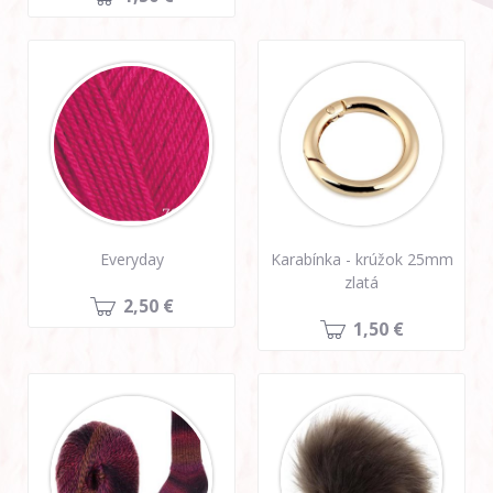
Everyday
Karabínka - krúžok 25mm
zlatá
2,50 €
1,50 €