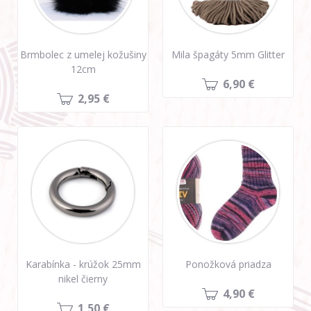
Brmbolec z umelej kožušiny
Mila špagáty 5mm Glitter
12cm
6,90 €
2,95 €
Karabínka - krúžok 25mm
Ponožková priadza
nikel čierny
4,90 €
1,50 €