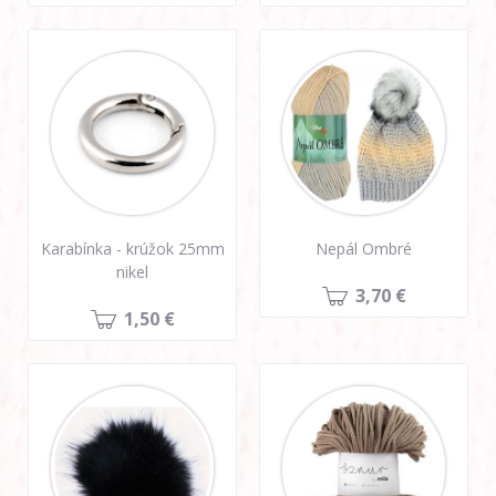
Karabínka - krúžok 25mm
Nepál Ombré
nikel
3,70 €
1,50 €