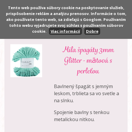
Tento web používa súbory cookie na poskytovanie služieb,
prispôsobenie reklám a analýzu prenosov. Informácie o tom,
Počet:
0 ks
ako používate tento web, sa zdieľajú s Googlom. Používaním
Cena:
0,00 €
tohto webu vyjadrujete svoj súhlas s používaním súborov
cookie.
Viac informácií
Dobre
Mila špagáty 3mm
Glitter - mätová s
perleťou
Bavlnený špagát s jemným
leskom, trblieta sa vo svetle a
na slnku.
Spojenie bavlny s tenkou
metalickou nitkou.