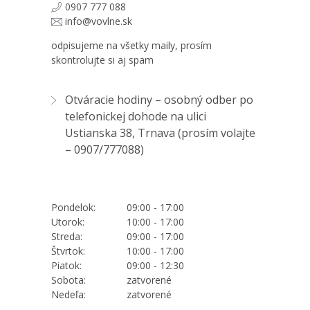
0907 777 088
info@vovlne.sk
odpisujeme na všetky maily, prosím
skontrolujte si aj spam
Otváracie hodiny – osobný odber po
telefonickej dohode na ulici
Ustianska 38, Trnava (prosím volajte
–
0907/777088
)
Pondelok:
09:00 - 17:00
Utorok:
10:00 - 17:00
Streda:
09:00 - 17:00
Štvrtok:
10:00 - 17:00
Piatok:
09:00 - 12:30
Sobota:
zatvorené
Nedeľa:
zatvorené