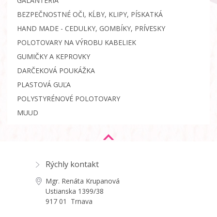
GALANTÉRIA
BEZPEČNOSTNÉ OČI, KĹBY, KLIPY, PÍSKATKÁ
HAND MADE - CEDULKY, GOMBÍKY, PRÍVESKY
POLOTOVARY NA VÝROBU KABELIEK
GUMIČKY A KEPROVKY
DARČEKOVÁ POUKÁŽKA
PLASTOVÁ GUĽA
POLYSTYRÉNOVÉ POLOTOVARY
MUUD
Rýchly kontakt
Mgr. Renáta Krupanová
Ustianska 1399/38
917 01 Trnava