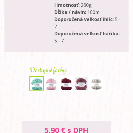
Hmotnosť:
260g
Dĺžka / návin:
100m
Doporučená veľkosť ihlíc:
5 -
7
Doporučená veľkosť háčika:
5 - 7
Dostupné farby:
5,90
€ s DPH