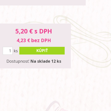
5,20
€ s DPH
4,23 € bez DPH
KÚPIŤ
ks
Dostupnosť:
Na sklade 12 ks