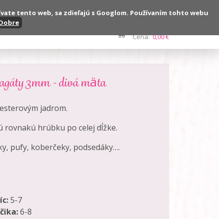
ívate tento web, sa zdieľajú s Googlom. Používaním tohto webu
Dobre
Kontakt
Počet:
0 ks
Cena:
0,00 €
agáty 3mm - divá mäta
yesterovým jadrom.
 rovnakú hrúbku po celej dĺžke.
íky, pufy, koberčeky, podsedáky….
íc:
5-7
čika:
6-8