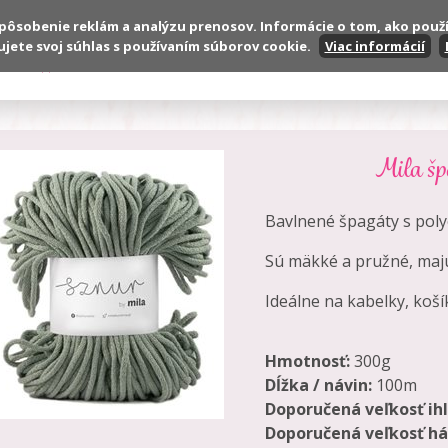
spôsobenie reklám a analýzu prenosov. Informácie o tom, ako použ
ujete svoj súhlas s používaním súborov cookie.
Viac informácií
Produkty
VOP
Reklamačné podmienky
Mila šp
Bavlnené špagáty s pol
Sú mäkké a pružné, majú
Ideálne na kabelky, koš
Hmotnosť:
300g
Dĺžka / návin:
100m
Doporučená veľkosť ihl
Doporučená veľkosť há