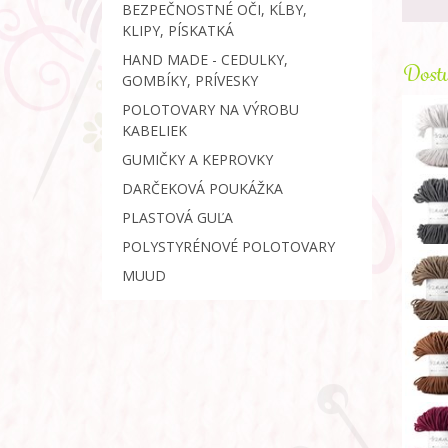
BEZPEČNOSTNÉ OČI, KĹBY,
KLIPY, PÍSKATKÁ
HAND MADE - CEDULKY,
Dostu
GOMBÍKY, PRÍVESKY
POLOTOVARY NA VÝROBU
KABELIEK
GUMIČKY A KEPROVKY
DARČEKOVÁ POUKÁŽKA
PLASTOVÁ GUĽA
POLYSTYRÉNOVÉ POLOTOVARY
MUUD