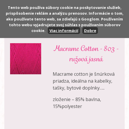
Tento web používa súbory cookie na poskytovanie služieb,
prispôsobenie reklám a analýzu prenosov. Informácie o tom,
Počet:
0 ks
ako používate tento web, sa zdieľajú s Googlom. Používaním
Cena:
0,00 €
tohto webu vyjadrujete svoj súhlas s používaním súborov
cookie.
Viac informácií
Dobre
Macrame Cotton - 803 -
ružová jasná
Macrame cotton je šnúrková
priadza, ideálna na kabelky,
tašky, bytové doplnky…..
zloženie – 85% bavlna,
15%polyester