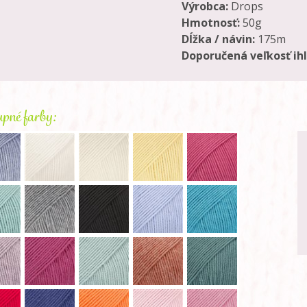
Výrobca:
Drops
Hmotnosť:
50g
Dĺžka / návin:
175m
Doporučená veľkosť ihl
pné farby: