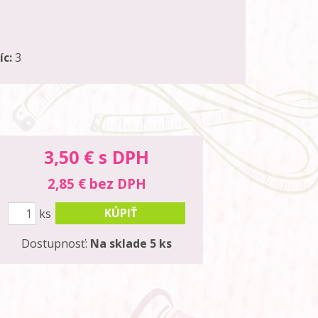
íc:
3
3,50
€ s DPH
2,85 € bez DPH
KÚPIŤ
ks
Dostupnosť:
Na sklade 5 ks