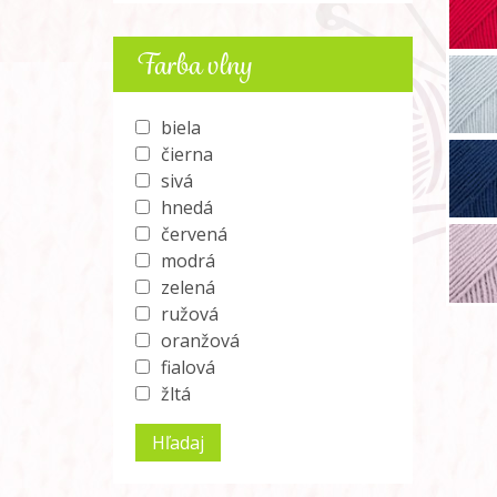
Farba vlny
biela
čierna
sivá
hnedá
červená
modrá
zelená
ružová
oranžová
fialová
žltá