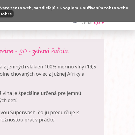
ívate tento web, sa zdieľajú s Googlom. Používaním tohto webu
Dobre
Kontakt
Počet:
0 ks
Cena:
0,00 €
ino - 50 - zelená šalvia
 z jemných vlákien 100% merino vlny (19,5
oľne chovaných oviec z Južnej Afriky a
á vlna je špeciálne určená pre jemnú
ch detí.
avou Superwash, čo ju predurčuje k
ožnosťou prať v práčke.