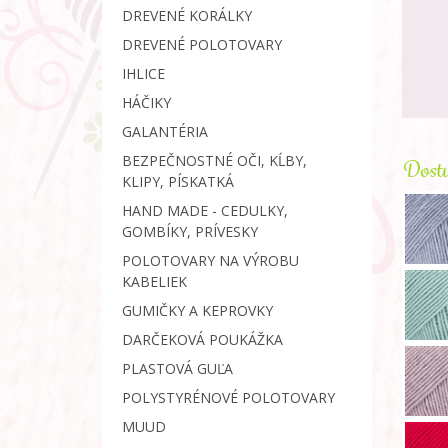
DREVENÉ KORÁLKY
DREVENÉ POLOTOVARY
IHLICE
HÁČIKY
GALANTÉRIA
BEZPEČNOSTNÉ OČI, KĹBY,
Dostu
KLIPY, PÍSKATKÁ
HAND MADE - CEDULKY,
GOMBÍKY, PRÍVESKY
POLOTOVARY NA VÝROBU
KABELIEK
GUMIČKY A KEPROVKY
DARČEKOVÁ POUKÁŽKA
PLASTOVÁ GUĽA
POLYSTYRÉNOVÉ POLOTOVARY
MUUD