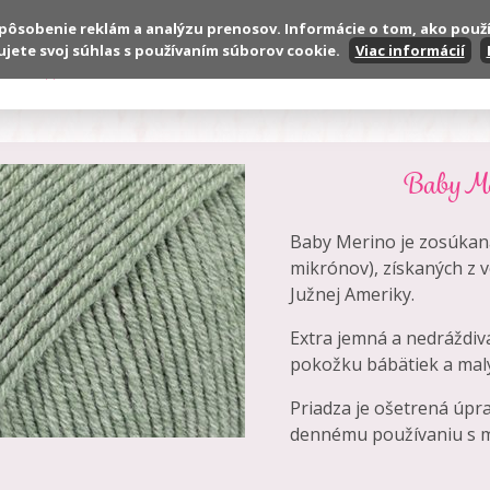
spôsobenie reklám a analýzu prenosov. Informácie o tom, ako použ
ujete svoj súhlas s používaním súborov cookie.
Viac informácií
Produkty
VOP
Reklamačné podmienky
Baby Mer
Baby Merino je zosúkaná
mikrónov), získaných z v
Južnej Ameriky.
Extra jemná a nedráždiv
pokožku bábätiek a malý
Priadza je ošetrená úpr
dennému používaniu s m