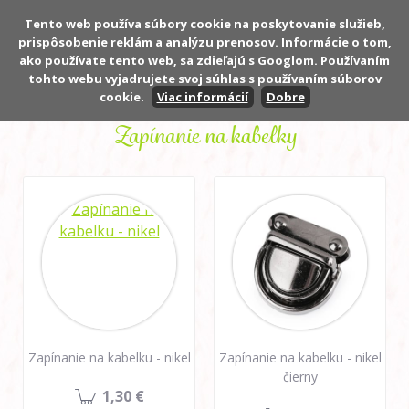
Tento web používa súbory cookie na poskytovanie služieb,
prispôsobenie reklám a analýzu prenosov. Informácie o tom,
Počet:
0 ks
ako používate tento web, sa zdieľajú s Googlom. Používaním
Cena:
0,00 €
tohto webu vyjadrujete svoj súhlas s používaním súborov
cookie.
Viac informácií
Dobre
Zapínanie na kabelky
Zapínanie na kabelku - nikel
Zapínanie na kabelku - nikel
čierny
1,30 €