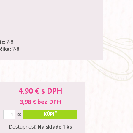
íc:
7-8
čika:
7-8
4,90
€ s DPH
3,98 € bez DPH
KÚPIŤ
ks
Dostupnosť:
Na sklade 1 ks