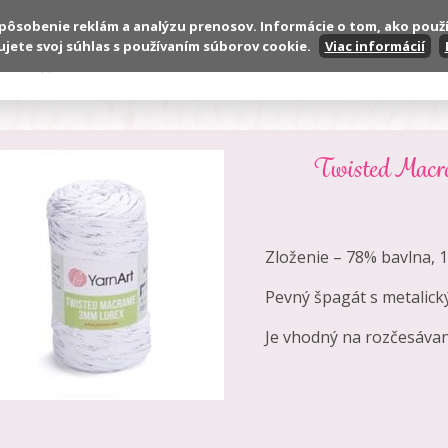
spôsobenie reklám a analýzu prenosov. Informácie o tom, ako použ
ujete svoj súhlas s používaním súborov cookie.
Viac informácií
Produkty
VOP
Reklamačné podmienky
Twisted Macra
Zloženie – 78% bavlna, 
Pevný špagát s metalic
Je vhodný na rozčesáva