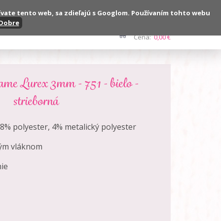
ívate tento web, sa zdieľajú s Googlom. Používaním tohto webu
Dobre
Kontakt
Počet:
0 ks
Cena:
0,00 €
me Lurex 3mm - 751 - bielo -
strieborná
18% polyester, 4% metalický polyester
kým vláknom
nie