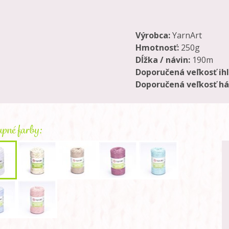
Výrobca:
YarnArt
Hmotnosť:
250g
Dĺžka / návin:
190m
Doporučená veľkosť ihl
Doporučená veľkosť há
pné farby: