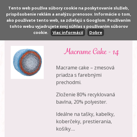
Tento web používa súbory cookie na poskytovanie služieb,
prispôsobenie reklám a analýzu prenosov. Informácie o tom,
Počet:
0 ks
ako používate tento web, sa zdieľajú s Googlom. Používaním
Cena:
0,00 €
tohto webu vyjadrujete svoj súhlas s používaním súborov
cookie.
Viac informácií
Dobre
Macrame Cake - 14
Macrame cake – zmesová
priadza s farebnými
prechodmi.
Zloženie 80% recyklovaná
bavlna, 20% polyester.
Ideálne na tašky, kabelky,
koberčeky, prestierania,
košíky….