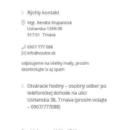
Rýchly kontakt
Mgr. Renáta Krupanová
Ustianska 1399/38
917 01 Trnava
0907 777 088
info@vovlne.sk
odpisujeme na všetky maily, prosím
skontrolujte si aj spam
Otváracie hodiny – osobný odber po
telefonickej dohode na ulici
Ustianska 38, Trnava (prosím volajte
–
0907/777088
)