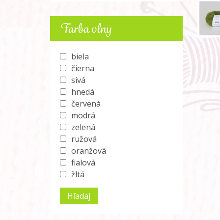
Farba vlny
biela
čierna
sivá
hnedá
červená
modrá
zelená
ružová
oranžová
fialová
žltá