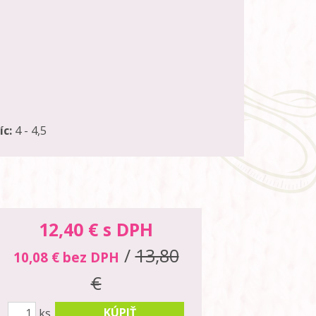
íc:
4 - 4,5
12,40
€ s DPH
/
13,80
10,08 € bez DPH
€
KÚPIŤ
ks