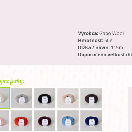
Výrobca:
Gabo Wool
Hmotnosť:
50g
Dĺžka / návin:
115m
Doporučená veľkosť ihl
pné farby: