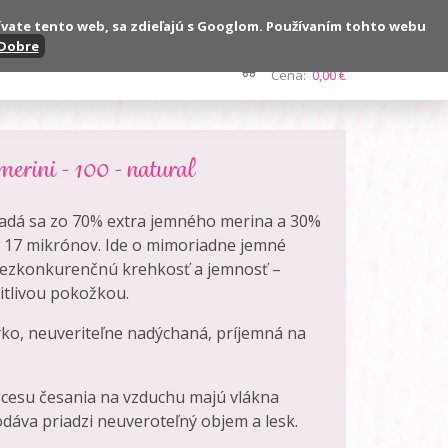
ívate tento web, sa zdieľajú s Googlom. Používaním tohto webu
Dobre
Kontakt
Počet:
0 ks
Cena:
0,00 €
erini - 100 - natural
ladá sa zo 70% extra jemného merina a 30%
 17 mikrónov. Ide o mimoriadne jemné
 bezkonkurenčnú krehkosť a jemnosť –
citlivou pokožkou.
erko, neuveriteľne nadýchaná, príjemná na
cesu česania na vzduchu majú vlákna
odáva priadzi neuveroteľný objem a lesk.