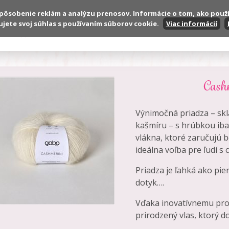
spôsobenie reklám a analýzu prenosov. Informácie o tom, ako použ
ujete svoj súhlas s používaním súborov cookie.
Viac informácií
Produkty
VOP
Reklamačné podmienky
Cashm
Výnimočná priadza – sk
kašmíru – s hrúbkou iba
vlákna, ktoré zaručujú
ideálna voľba pre ľudí s 
Priadza je ľahká ako pi
dotyk….
Vďaka inovatívnemu pro
prirodzený vlas, ktorý d