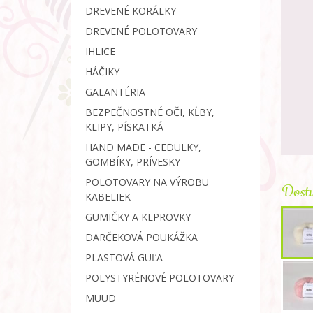
DREVENÉ KORÁLKY
DREVENÉ POLOTOVARY
IHLICE
HÁČIKY
GALANTÉRIA
BEZPEČNOSTNÉ OČI, KĹBY,
KLIPY, PÍSKATKÁ
HAND MADE - CEDULKY,
GOMBÍKY, PRÍVESKY
POLOTOVARY NA VÝROBU
Dostu
KABELIEK
GUMIČKY A KEPROVKY
DARČEKOVÁ POUKÁŽKA
PLASTOVÁ GUĽA
POLYSTYRÉNOVÉ POLOTOVARY
MUUD