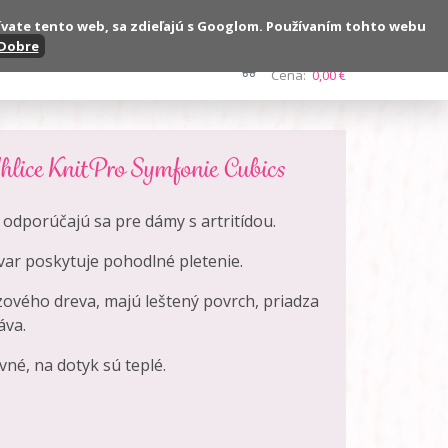
ívate tento web, sa zdieľajú s Googlom. Používaním tohto webu
Dobre
Kontakt
Počet:
0 ks
Cena:
0,00 €
hlice KnitPro Symfonie Cubics
, odporúčajú sa pre dámy s artritídou.
ar poskytuje pohodlné pletenie.
zového dreva, majú leštený povrch, priadza
áva.
vné, na dotyk sú teplé.