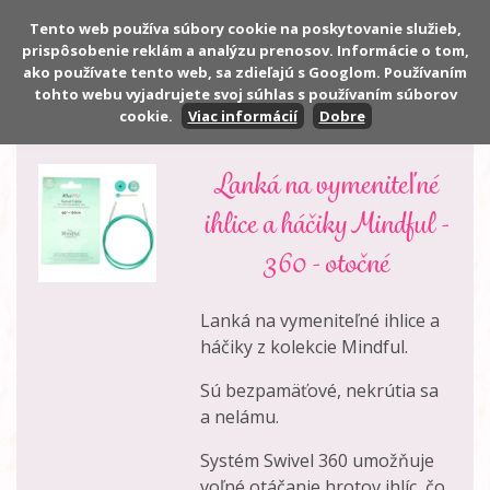
Tento web používa súbory cookie na poskytovanie služieb,
prispôsobenie reklám a analýzu prenosov. Informácie o tom,
Počet:
0 ks
ako používate tento web, sa zdieľajú s Googlom. Používaním
Cena:
0,00 €
tohto webu vyjadrujete svoj súhlas s používaním súborov
cookie.
Viac informácií
Dobre
Lanká na vymeniteľné
ihlice a háčiky Mindful -
360 - otočné
Lanká na vymeniteľné ihlice a
háčiky z kolekcie Mindful.
Sú bezpamäťové, nekrútia sa
a nelámu.
Systém Swivel 360 umožňuje
voľné otáčanie hrotov ihlíc, čo