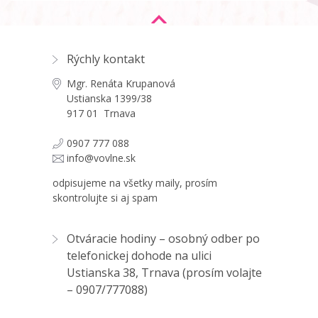
Rýchly kontakt
Mgr. Renáta Krupanová
Ustianska 1399/38
917 01 Trnava
0907 777 088
info@vovlne.sk
odpisujeme na všetky maily, prosím
skontrolujte si aj spam
Otváracie hodiny – osobný odber po
telefonickej dohode na ulici
Ustianska 38, Trnava (prosím volajte
–
0907/777088
)