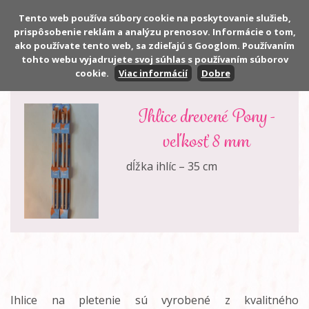
Tento web používa súbory cookie na poskytovanie služieb,
prispôsobenie reklám a analýzu prenosov. Informácie o tom,
Počet:
0 ks
ako používate tento web, sa zdieľajú s Googlom. Používaním
Cena:
0,00 €
tohto webu vyjadrujete svoj súhlas s používaním súborov
cookie.
Viac informácií
Dobre
Ihlice drevené Pony -
veľkosť 8 mm
dĺžka ihlíc – 35 cm
Ihlice na pletenie sú vyrobené z kvalitného