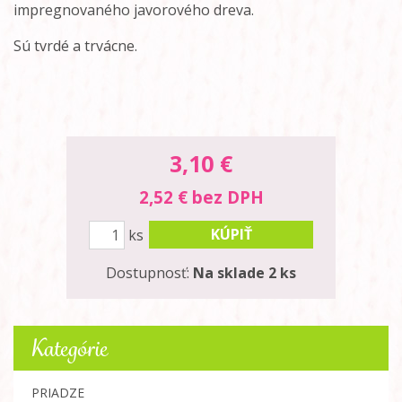
impregnovaného javorového dreva.
Sú tvrdé a trvácne.
3,10
€
2,52 € bez DPH
KÚPIŤ
ks
Dostupnosť:
Na sklade 2 ks
Kategórie
PRIADZE