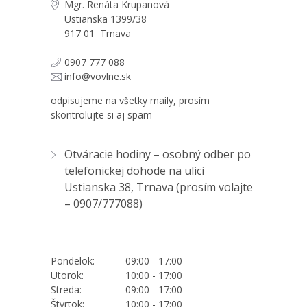
Mgr. Renáta Krupanová
Ustianska 1399/38
917 01 Trnava
0907 777 088
info@vovlne.sk
odpisujeme na všetky maily, prosím
skontrolujte si aj spam
Otváracie hodiny – osobný odber po
telefonickej dohode na ulici
Ustianska 38, Trnava (prosím volajte
–
0907/777088
)
Pondelok:
09:00 - 17:00
Utorok:
10:00 - 17:00
Streda:
09:00 - 17:00
Štvrtok:
10:00 - 17:00