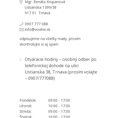
Mgr. Renáta Krupanová
Ustianska 1399/38
917 01 Trnava
0907 777 088
info@vovlne.sk
odpisujeme na všetky maily, prosím
skontrolujte si aj spam
Otváracie hodiny – osobný odber po
telefonickej dohode na ulici
Ustianska 38, Trnava (prosím volajte
–
0907/777088
)
Pondelok:
09:00 - 17:00
Utorok:
10:00 - 17:00
Streda:
09:00 - 17:00
Štvrtok:
10:00 - 17:00