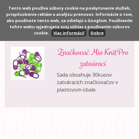
Tento web používa súbory cookie na poskytovanie služieb,
prispôsobenie reklám a analýzu prenosov. Informácie o tom,
Počet:
0 ks
ako používate tento web, sa zdieľajú s Googlom. Používaním
Cena:
0,00 €
tohto webu vyjadrujete svoj súhlas s používaním súborov
cookie.
Viac informácií
Dobre
Značkovač Mio KnitPro
zatvárací
Sada obsahuje 30kusov
zatváracích značkovačov v
plastovom obale.