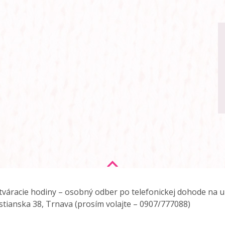
tváracie hodiny – osobný odber po telefonickej dohode na ul
stianska 38, Trnava (prosím volajte –
0907/777088
)