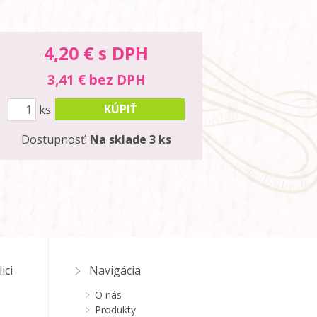
4,20
€ s DPH
3,41 € bez DPH
KÚPIŤ
ks
Dostupnosť:
Na sklade 3 ks
ici
Navigácia
O nás
Produkty