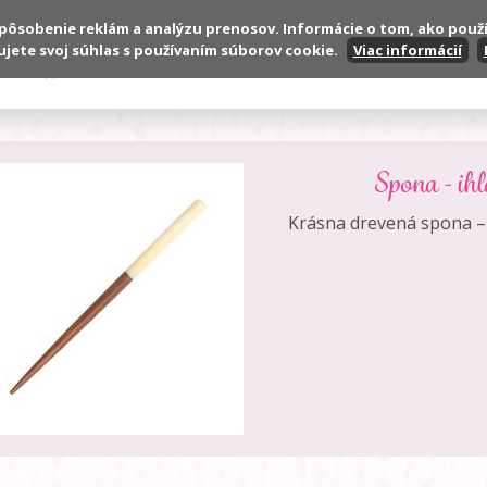
spôsobenie reklám a analýzu prenosov. Informácie o tom, ako použ
ujete svoj súhlas s používaním súborov cookie.
Viac informácií
Produkty
VOP
Reklamačné podmienky
Spona - ih
Krásna drevená spona – i