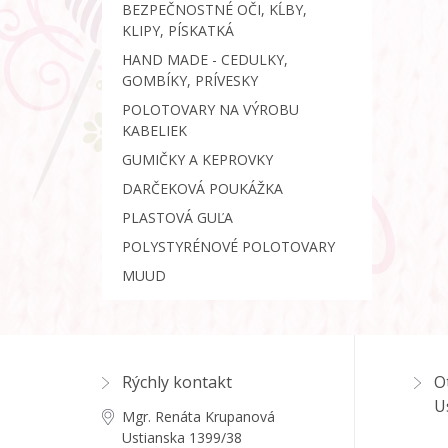
BEZPEČNOSTNÉ OČI, KĹBY,
KLIPY, PÍSKATKÁ
HAND MADE - CEDULKY,
GOMBÍKY, PRÍVESKY
POLOTOVARY NA VÝROBU
KABELIEK
GUMIČKY A KEPROVKY
DARČEKOVÁ POUKÁŽKA
PLASTOVÁ GUĽA
POLYSTYRÉNOVÉ POLOTOVARY
MUUD
Rýchly kontakt
O
U
Mgr. Renáta Krupanová
Ustianska 1399/38