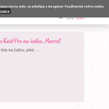
ívate tento web, sa zdieľajú s Googlom. Používaním tohto webu
Dobre
Kontakt
Počet:
0 ks
Cena:
0,00 €
la KnitPro na šatku Marvel
hla na šatku, pléd …..