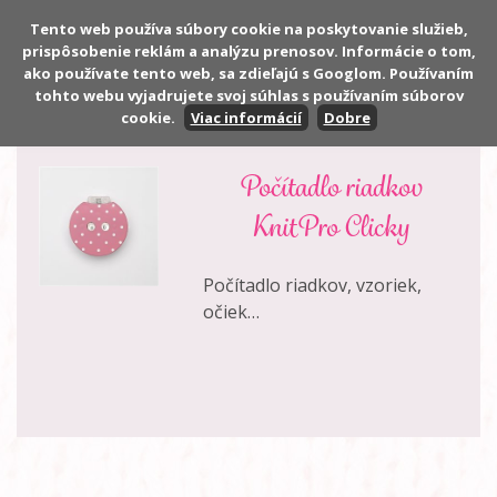
Tento web používa súbory cookie na poskytovanie služieb,
prispôsobenie reklám a analýzu prenosov. Informácie o tom,
Počet:
0 ks
ako používate tento web, sa zdieľajú s Googlom. Používaním
Cena:
0,00 €
tohto webu vyjadrujete svoj súhlas s používaním súborov
cookie.
Viac informácií
Dobre
Počítadlo riadkov
KnitPro Clicky
Počítadlo riadkov, vzoriek,
očiek…