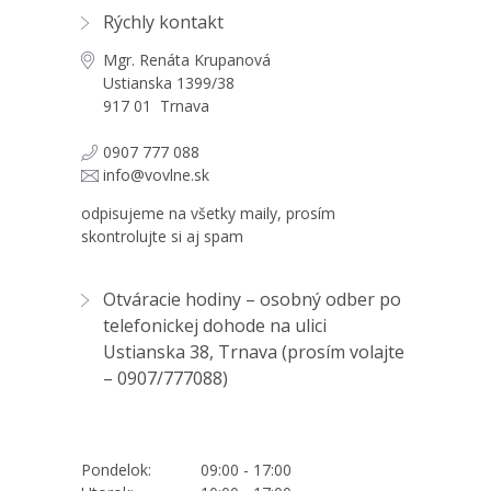
Rýchly kontakt
Mgr. Renáta Krupanová
Ustianska 1399/38
917 01 Trnava
0907 777 088
info@vovlne.sk
odpisujeme na všetky maily, prosím
skontrolujte si aj spam
Otváracie hodiny – osobný odber po
telefonickej dohode na ulici
Ustianska 38, Trnava (prosím volajte
–
0907/777088
)
Pondelok:
09:00 - 17:00