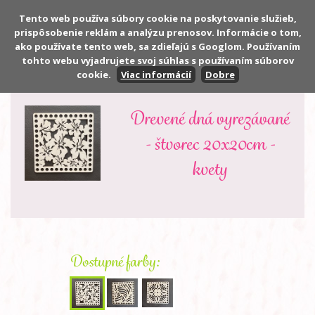
Tento web používa súbory cookie na poskytovanie služieb,
prispôsobenie reklám a analýzu prenosov. Informácie o tom,
Počet:
0 ks
ako používate tento web, sa zdieľajú s Googlom. Používaním
Cena:
0,00 €
tohto webu vyjadrujete svoj súhlas s používaním súborov
cookie.
Viac informácií
Dobre
Drevené dná vyrezávané
- štvorec 20x20cm -
kvety
Dostupné farby: